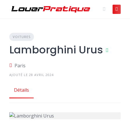
Skip
to
content
VOITURES
Lamborghini Urus
Paris
AJOUTÉ LE 28 AVRIL 2024
Détails