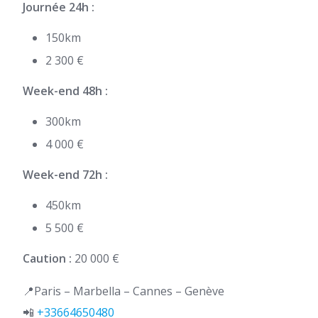
Journée 24h :
150km
2 300 €
Week-end 48h :
300km
4 000 €
Week-end 72h :
450km
5 500 €
Caution :
20 000 €
📍Paris – Marbella – Cannes – Genève
📲
+33664650480