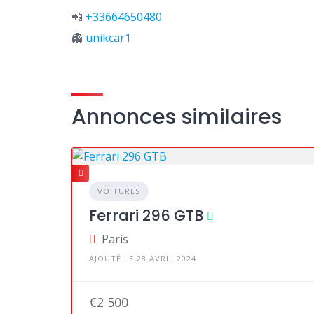
📲
+33664650480
👻
unikcar1
Annonces similaires
VOITURES
Ferrari 296 GTB
Paris
AJOUTÉ LE 28 AVRIL 2024
€2 500