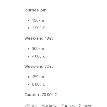
Journée 24h :
150km
2 500 €
Week-end 48h :
300km
4 000 €
Week-end 72h :
450km
6 000 €
Caution :
20 000 €
📍Paris – Marbella – Cannes – Genève