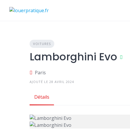
Skip
to
content
VOITURES
Lamborghini Evo
Paris
AJOUTÉ LE 28 AVRIL 2024
Détails