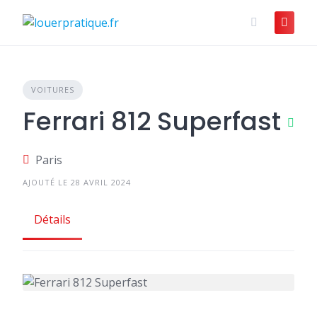
Skip
to
content
VOITURES
Ferrari 812 Superfast
Paris
AJOUTÉ LE 28 AVRIL 2024
Détails